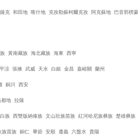
薩克
和田地
喀什地
克孜勒蘇柯爾克孜
阿克蘇地
巴音郭楞
族
黃南藏族
海北藏族
海東
西寧
平涼
張掖
武威
天水
白銀
金昌
嘉峪關
蘭州
雞
銅川
西安
昌都地
拉薩
白族
西雙版納傣族
文山壯族苗族
紅河哈尼族彝族
楚雄彝族
依族苗族
銅仁
畢節
安順
遵義
六盤水
貴陽