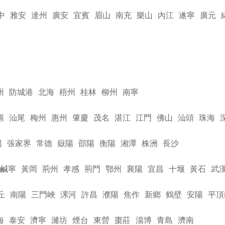
中
雅安
達州
廣安
宜賓
眉山
南充
樂山
內江
遂寧
廣元
州
防城港
北海
梧州
桂林
柳州
南寧
源
汕尾
梅州
惠州
肇慶
茂名
湛江
江門
佛山
汕頭
珠海
陽
張家界
常德
嶽陽
邵陽
衡陽
湘潭
株洲
長沙
鹹寧
黃岡
荊州
孝感
荊門
鄂州
襄陽
宜昌
十堰
黃石
武
丘
南陽
三門峽
漯河
許昌
濮陽
焦作
新鄉
鶴壁
安陽
平頂
海
泰安
濟寧
濰坊
煙台
東營
棗莊
淄博
青島
濟南