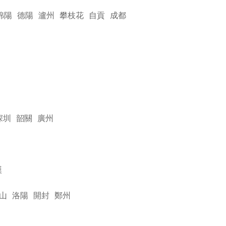
綿陽
德陽
瀘州
攀枝花
自貢
成都
深圳
韶關
廣州
漢
山
洛陽
開封
鄭州