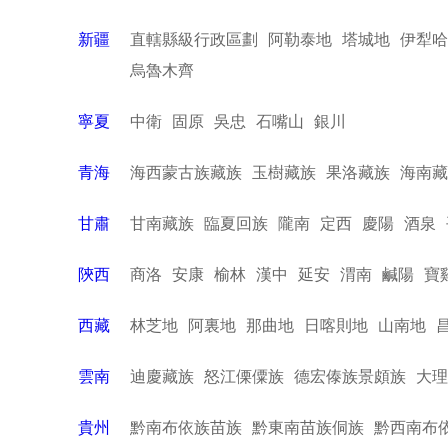
新疆
直轄縣級行政區劃
阿勒泰地
塔城地
伊犁哈
烏魯木齊
寧夏
中衛
固原
吳忠
石嘴山
銀川
青海
海西蒙古族藏族
玉樹藏族
果洛藏族
海南藏
甘肅
甘南藏族
臨夏回族
隴南
定西
慶陽
酒泉
陝西
商洛
安康
榆林
漢中
延安
渭南
鹹陽
寶
西藏
林芝地
阿裏地
那曲地
日喀則地
山南地
雲南
迪慶藏族
怒江傈僳族
德宏傣族景頗族
大理
貴州
黔南布依族苗族
黔東南苗族侗族
黔西南布