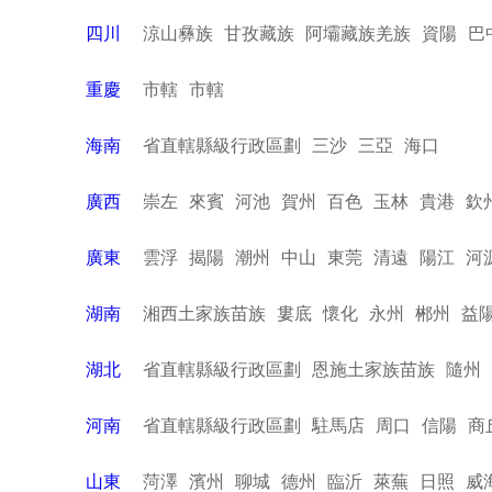
四川
涼山彝族
甘孜藏族
阿壩藏族羌族
資陽
巴
重慶
市轄
市轄
海南
省直轄縣級行政區劃
三沙
三亞
海口
廣西
崇左
來賓
河池
賀州
百色
玉林
貴港
欽
廣東
雲浮
揭陽
潮州
中山
東莞
清遠
陽江
河
湖南
湘西土家族苗族
婁底
懷化
永州
郴州
益
湖北
省直轄縣級行政區劃
恩施土家族苗族
隨州
河南
省直轄縣級行政區劃
駐馬店
周口
信陽
商
山東
菏澤
濱州
聊城
德州
臨沂
萊蕪
日照
威