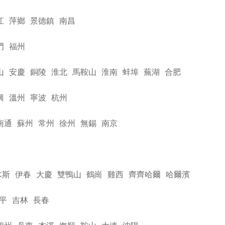
江
萍鄉
景德鎮
南昌
門
福州
山
安慶
銅陵
淮北
馬鞍山
淮南
蚌埠
蕪湖
合肥
興
溫州
寧波
杭州
南通
蘇州
常州
徐州
無錫
南京
木斯
伊春
大慶
雙鴨山
鶴崗
雞西
齊齊哈爾
哈爾濱
平
吉林
長春