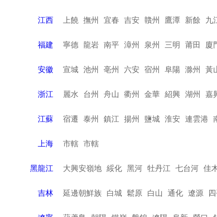
江西
上饒
撫州
宜春
吉安
贛州
鷹潭
新餘
九
福建
寧德
龍岩
南平
漳州
泉州
三明
莆田
廈
安徽
宣城
池州
亳州
六安
宿州
阜陽
滁州
黃
浙江
麗水
台州
舟山
衢州
金華
紹興
湖州
嘉
江蘇
宿遷
泰州
鎮江
揚州
鹽城
淮安
連雲港
上海
市轄
市轄
黑龍江
大興安嶺地
綏化
黑河
牡丹江
七台河
佳
吉林
延邊朝鮮族
白城
鬆原
白山
通化
遼源
四