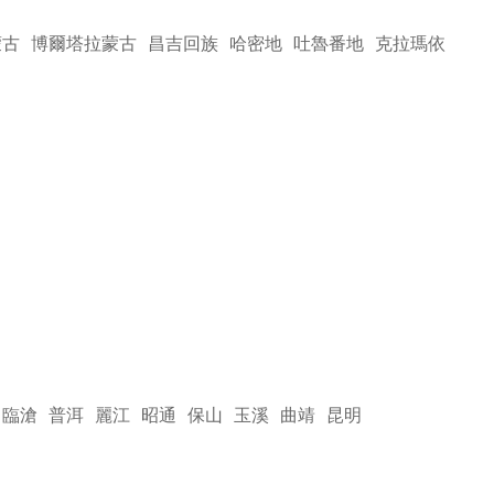
蒙古
博爾塔拉蒙古
昌吉回族
哈密地
吐魯番地
克拉瑪依
臨滄
普洱
麗江
昭通
保山
玉溪
曲靖
昆明